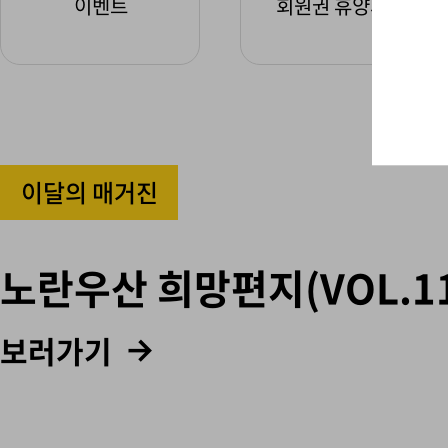
이벤트
회원권 휴양시설
이달의 매거진
노란우산 희망편지(VOL.11
보러가기