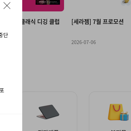
닫
기
톰프뮤직] 클래식 디깅 클럽
[세라젬] 7월 프로모션
 중단
-07-14
2026-07-06
 포