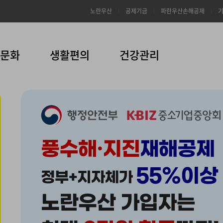
노란우산
공제기금
파란우산손해공제
문화
생활편의
건강관리