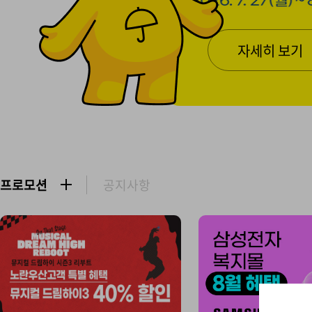
지
플
러
자세히 보기
스
프로모션
공지사항
더
보
기