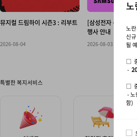
노
뮤지컬 드림하이 시즌3 : 리부트
[삼성전자 복지몰] 
노란
행사 안내
신규
2026-08-04
2026-08-03
될 
□ 
-
20
특별한 복지서비스
□ 
- 
함)