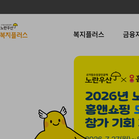
사
이
소
주요 메뉴 바로가기
본문 컨텐츠 바로가기
복지플러스
금융
트
기
네
업
비
소
게
상
이
공
션
인
공
제
노
란
우
산
복