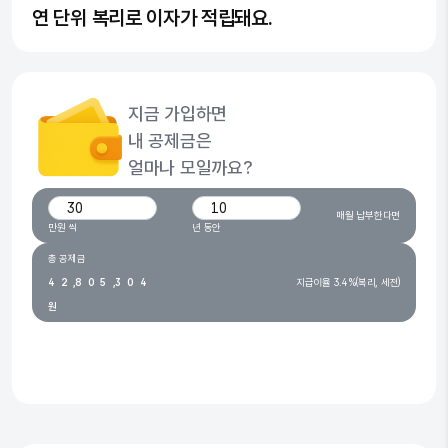
연 단위 복리로 이자가 적립돼요.
0
1
2
지금 가입하면
3
0
내 공제금은
0
4
1
0
얼마나 모일까요?
1
5
2
0
1
월 납입 금액(만원)
가입 기간(년)
매월 납부한다면
2
0
6
3
1
2
만원 씩
년 동안
3
1
7
4
2
3
총 공제금
4
2
,
8
0
5
,
3
0
4
지급이율 3.4%(복리, 세전)
원
5
3
9
1
6
4
1
5
6
4
2
7
5
2
6
※ 안내된 금액은 예상 금액이며,
지급 시점과 조건에 따라 실제 지급액은 달라질 수 있습니다.
7
5
3
8
6
3
7
8
6
4
9
7
4
8
9
7
5
8
5
9