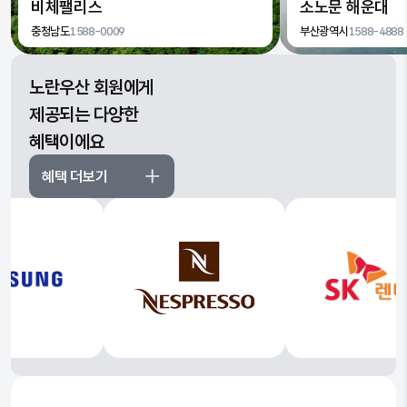
비체팰리스
소노문 해운대
충청남도
1588-0009
부산광역시
1588-4888
노란우산 회원에게
제공되는 다양한
혜택이에요
혜택 더보기