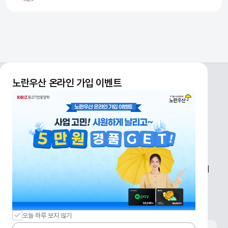
노란우산 온라인 가입 이벤트
개인정보처리방침
신용정보활용체제
이용약관
원격연결
사이트맵
전국지점안내
전국지점안내
07242) 서울시 영등포구 은행로 30 (여의도동) 중소기업중앙회
전화
1666-9988
이메일
kbizjoin@kbiz.or.kr
오늘 하루 보지 않기