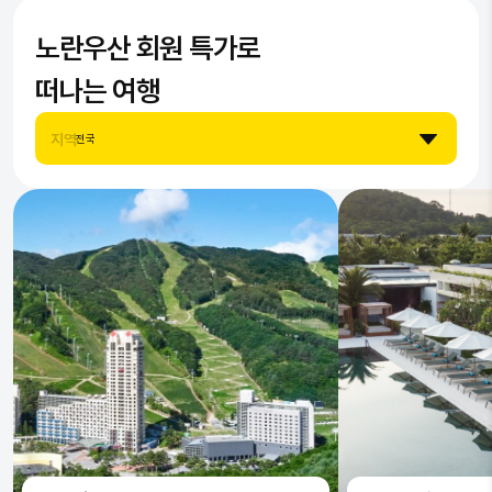
노란우산
8
6
9
회원 특가로
6
9
7
7
떠나는 여행
8
8
지역
전국
9
9