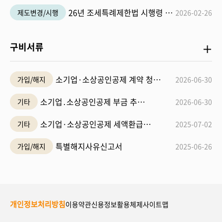
26년 조세특례제한법 시행령 개정 공지
제도변경/시행
2026-02-26
구
구비서류
비
서
소기업·소상공인공제 계약 청약서(`26.7.1 시행)
가입/해지
2026-06-30
류
더
소기업․소상공인공제 부금 추가납입 신청서
기타
2026-06-30
보
소기업·소상공인공제 세액환급 신청서
기타
2025-07-02
기
특별해지사유신고서
가입/해지
2025-06-26
개인정보처리방침
이용약관
신용정보활용체제
사이트맵