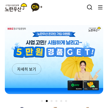
카
소
검
메
카
기
색
뉴
오
업
열
열
톡
·
기
기
플
소
러
상
스
공
친
인
구
공
제
노
란
자세히 보기
우
산