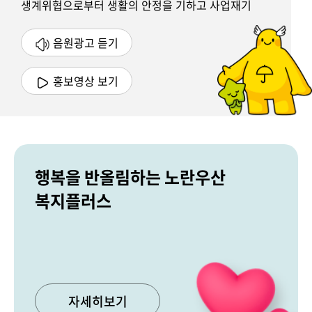
생계위협으로부터 생활의 안정을 기하고 사업재기
기회를 제공받을 수 있도록 중소기업협동조합법 제
115조 규정에 따라 운영되는 사업주의 퇴직금
음원광고 듣기
(목돈마련)을 위한 공제제도입니다.
홍보영상 보기
행복을 반올림하는 노란우산
복지플러스
자세히보기