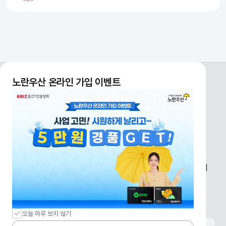
노란우산 온라인 가입 이벤트
개인정보처리방침
신용정보활용체제
이용약관
원격연결
사이트맵
전국지점안내
전국지점안내
07242) 서울시 영등포구 은행로 30 (여의도동) 중소기업중앙회
전화
1666-9988
이메일
kbizjoin@kbiz.or.kr
오늘 하루 보지 않기