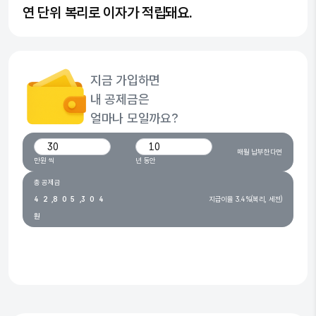
연 단위 복리로 이자가 적립돼요.
0
1
2
지금 가입하면
3
0
내 공제금은
0
4
1
0
얼마나 모일까요?
1
5
2
0
1
월 납입 금액(만원)
가입 기간(년)
매월 납부한다면
2
0
6
3
1
2
만원 씩
년 동안
3
1
7
4
2
3
총 공제금
4
2
,
8
0
5
,
3
0
4
지급이율 3.4%(복리, 세전)
원
5
3
9
1
6
4
1
5
6
4
2
7
5
2
6
※ 안내된 금액은 예상 금액이며,
지급 시점과 조건에 따라 실제 지급액은 달라질 수 있습니다.
7
5
3
8
6
3
7
8
6
4
9
7
4
8
9
7
5
8
5
9