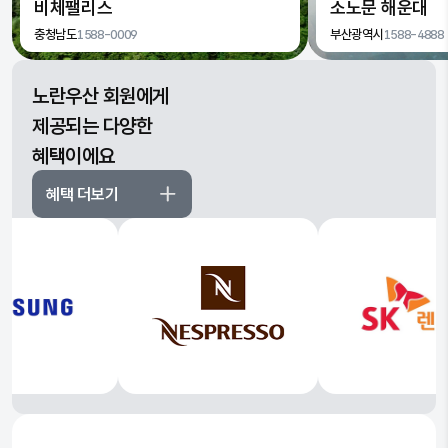
비체팰리스
소노문 해운대
충청남도
1588-0009
부산광역시
1588-4888
노란우산 회원에게
제공되는 다양한
혜택이에요
혜택 더보기