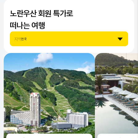
노란우산
8
6
9
회원 특가로
6
9
7
7
떠나는 여행
8
8
지역
전국
9
9