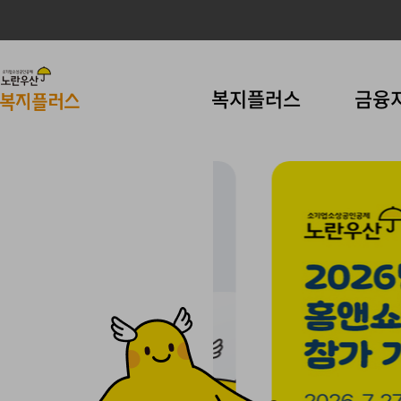
사
이
소
주요 메뉴 바로가기
본문 컨텐츠 바로가기
복지플러스
금융
트
기
네
업
비
소
게
상
이
공
션
인
공
제
노
란
우
산
복