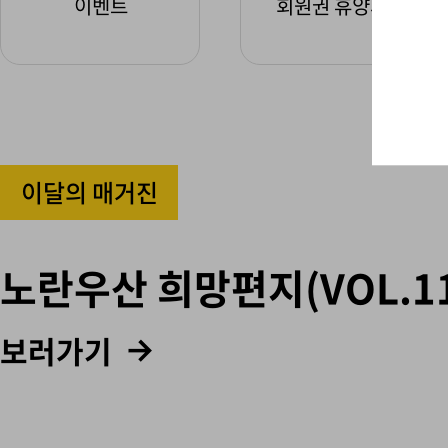
이벤트
회원권 휴양시설
이달의 매거진
노란우산 희망편지(VOL.11
보러가기