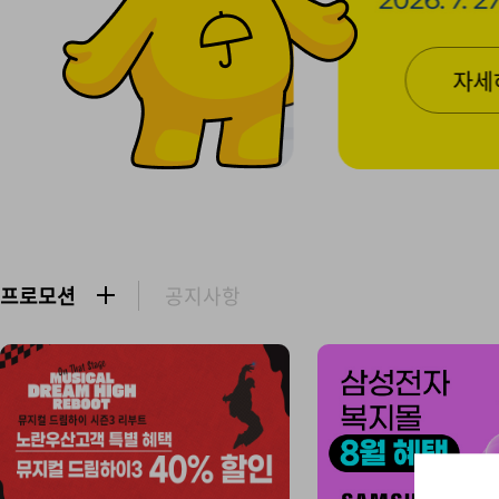
지
플
러
자세히 보기
스
프로모션
공지사항
더
보
기