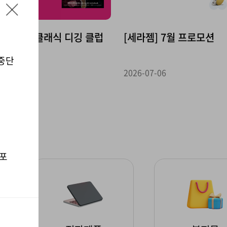
닫
기
톰프뮤직] 클래식 디깅 클럽
[세라젬] 7월 프로모션
 중단
-07-14
2026-07-06
 포