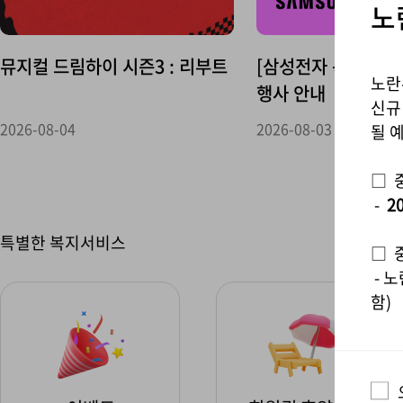
노
뮤지컬 드림하이 시즌3 : 리부트
[삼성전자 복지몰] 
노란
행사 안내
신규
2026-08-04
2026-08-03
될 
□ 
-
20
특별한 복지서비스
□ 
- 
함)