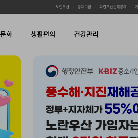
노란우산
공제기금
파란우산손해공제
문화
생활편의
건강관리