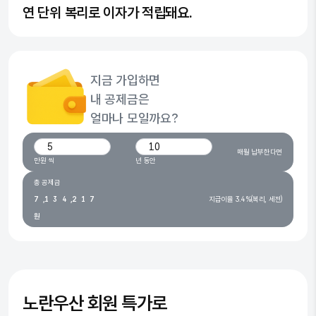
연 단위 복리로 이자가 적립돼요.
0
0
1
1
지금 가입하면
2
2
내 공제금은
3
0
3
얼마나 모일까요?
4
0
1
4
월 납입 금액(만원)
가입 기간(년)
매월 납부한다면
5
1
2
0
5
만원 씩
년 동안
6
0
2
3
1
0
6
총 공제금
7
,
1
3
4
,
2
1
7
지급이율 3.4%(복리, 세전)
원
8
2
4
5
3
2
8
9
3
5
6
4
3
9
4
6
7
5
4
5
7
8
6
5
노란우산
회원 특가로
6
8
9
7
6