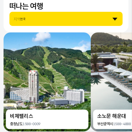
떠나는 여행
7
9
8
7
지역
전국
8
9
8
9
9
비체팰리스
소노문 해운대
충청남도
1588-0009
부산광역시
1588-4888