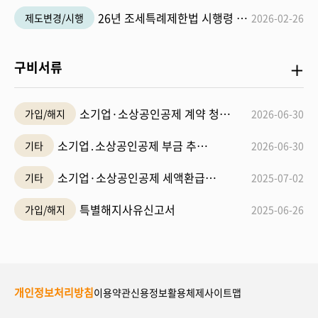
26년 조세특례제한법 시행령 개정 공지
제도변경/시행
2026-02-26
구
구비서류
비
서
소기업·소상공인공제 계약 청약서(`26.7.1 시행)
가입/해지
2026-06-30
류
더
소기업․소상공인공제 부금 추가납입 신청서
기타
2026-06-30
보
소기업·소상공인공제 세액환급 신청서
기타
2025-07-02
기
특별해지사유신고서
가입/해지
2025-06-26
개인정보처리방침
이용약관
신용정보활용체제
사이트맵