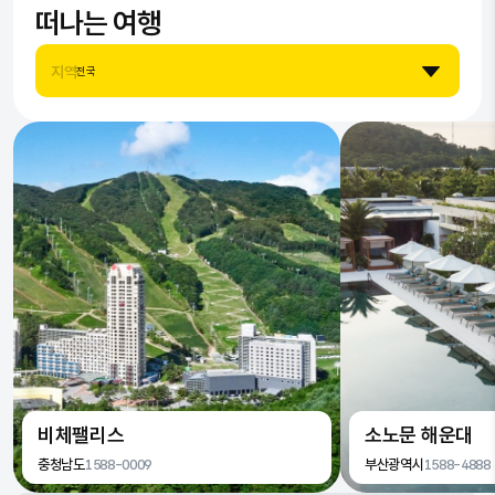
떠나는 여행
7
9
8
7
지역
전국
8
9
8
9
9
비체팰리스
소노문 해운대
충청남도
1588-0009
부산광역시
1588-4888