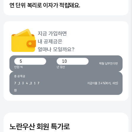
연 단위 복리로 이자가 적립돼요.
0
0
1
1
지금 가입하면
2
2
내 공제금은
3
0
3
얼마나 모일까요?
4
0
1
4
월 납입 금액(만원)
가입 기간(년)
매월 납부한다면
5
1
2
0
5
만원 씩
년 동안
6
0
2
3
1
0
6
총 공제금
7
,
1
3
4
,
2
1
7
지급이율 3.4%(복리, 세전)
원
8
2
4
5
3
2
8
9
3
5
6
4
3
9
4
6
7
5
4
5
7
8
6
5
노란우산
회원 특가로
6
8
9
7
6